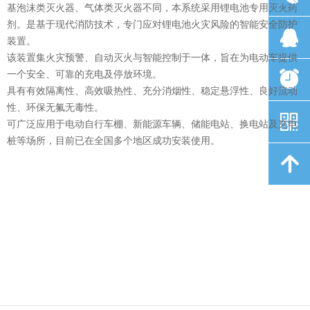
基泡沫类灭火器、气体类灭火器不同，本系统采用锂电池专用灭火药
剂。是基于现代消防技术，专门应对锂电池火灾风险的智能安全防护
뀩
뀩
装置。
该装置集火灾预警、自动灭火与智能控制于一体，旨在为电动车提供
뀥
뀥
一个安全、可靠的充电及停放环境。
具有有效隔离性、高效吸热性、充分消烟性、稳定悬浮性、良好流动
性、环保无氟无毒性。
낃
낃
可广泛应用于电动自行车棚、新能源车辆、储能电站、换电站及充电
桩等场所，目前已在全国多个地区成功安装使用。
녕
녕