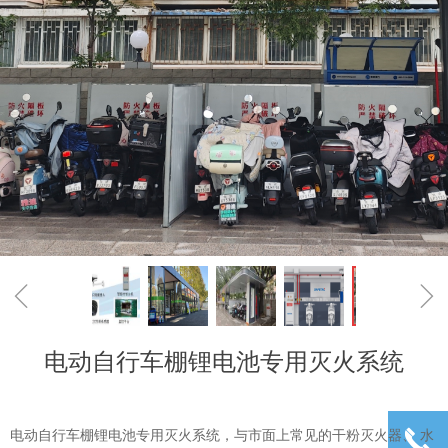
ꁆ
ꁇ
电动自行车棚锂电池专用灭火系统
끅
끅
电动自行车棚锂电池专用灭火系统，与市面上常见的干粉灭火器、 水