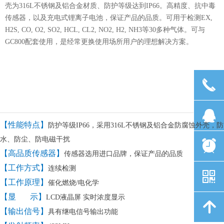
壳为316L不锈钢及铝合金材质、防护等级达到IP66。高精度、抗中毒
传感器，以及充电式锂离子电池，保证产品的品质。可用于检测EX,
H2S, CO, O2, SO2, HCL, CL2, NO2, H2, NH3等30多种气体。可与
GC800配套使用，是经常更换使用场所用户的理想解决方案。
끅
끅
뀩
뀩
【性能特点】
防护等级IP66，采用316L不锈钢及铝合金防腐蚀外壳，防
水、防尘、防电磁干扰
뀥
뀥
【高品质传感器】
传感器选用进口品牌，保证产品的品质
【工作方式】
连续检测
낃
낃
【工作原理】
催化燃烧
/
电化学
【显
示】
LCD
液晶屏
实时浓度显示
녕
녕
【输出信号】
具有继电信号输出功能