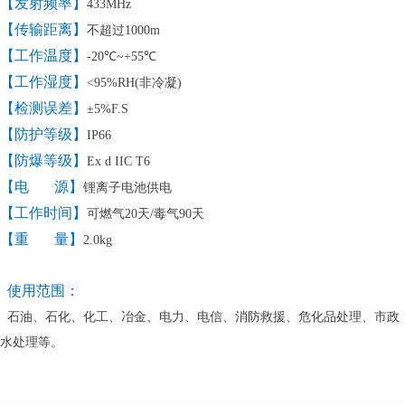
【发射频率】
433MHz
【传输距离】
不超过
1000m
【工作温度】
-20
℃
~+55
℃
【工作湿度】
<95%RH(
非冷凝)
【检测误差】
±
5%F.S
【防护等级】
IP66
【防爆等级】
Ex d IIC T6
【电 源】
锂离子电池供电
【工作时间】
可燃气
20
天
/
毒气
90
天
【重 量】
2.0kg
使用范围：
石油、石化、化工、冶金、电力、电信、消防救援、危化品处理、市政
水处理等。