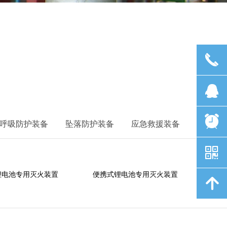
끅
끅
뀩
뀩
뀥
뀥
呼吸防护装备
坠落防护装备
应急救援装备
낃
낃
锂电池专用灭火装置
便携式锂电池专用灭火装置
녕
녕